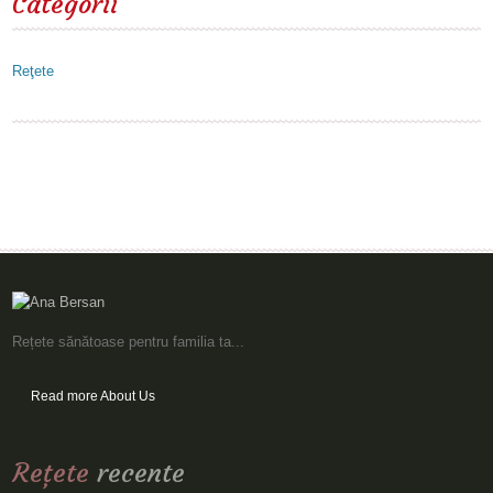
Categorii
Reţete
Rețete sănătoase pentru familia ta...
Read more About Us
Reţete
recente