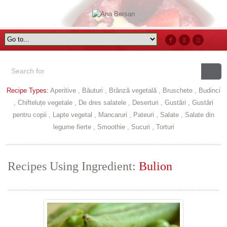
Recipe Types:
Aperitive
,
Băuturi
,
Brânză vegetală
,
Bruschete
,
Budinci
,
Chifteluțe vegetale
,
De dres salatele
,
Deserturi
,
Gustări
,
Gustări
pentru copii
,
Lapte vegetal
,
Mancaruri
,
Pateuri
,
Salate
,
Salate din
legume fierte
,
Smoothie
,
Sucuri
,
Torturi
Recipes Using Ingredient:
Bulion