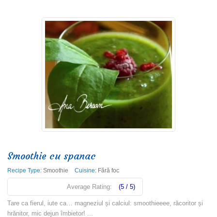
Smoothie cu spanac
Recipe Type:
Smoothie
Cuisine:
Fără foc
Average Rating:
(5 / 5)
Tare ca fierul, iute ca… magneziul și calciul: smoothieeee, răcoritor și
hrănitor, mic dejun îmbietor! ...