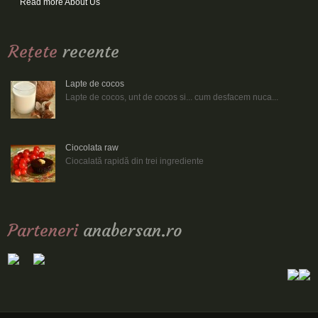
Read more About Us
Reţete
recente
Lapte de cocos
Lapte de cocos, unt de cocos si... cum desfacem nuca...
Ciocolata raw
Ciocalată rapidă din trei ingrediente
Parteneri
anabersan.ro