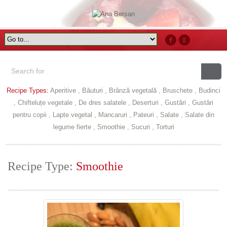
Recipe Types:
Aperitive
,
Băuturi
,
Brânză vegetală
,
Bruschete
,
Budinci
,
Chifteluțe vegetale
,
De dres salatele
,
Deserturi
,
Gustări
,
Gustări
pentru copii
,
Lapte vegetal
,
Mancaruri
,
Pateuri
,
Salate
,
Salate din
legume fierte
,
Smoothie
,
Sucuri
,
Torturi
Recipe Type:
Smoothie