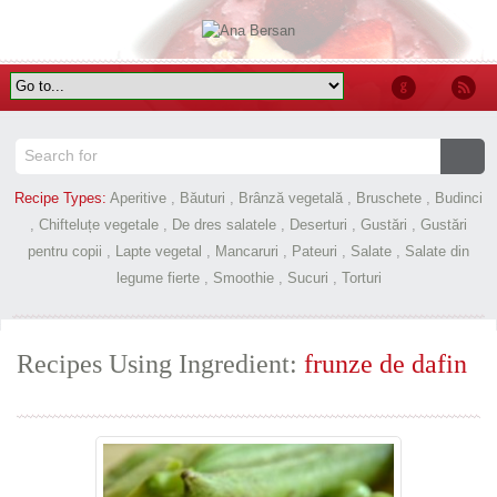
Recipe Types:
Aperitive
,
Băuturi
,
Brânză vegetală
,
Bruschete
,
Budinci
,
Chifteluțe vegetale
,
De dres salatele
,
Deserturi
,
Gustări
,
Gustări
pentru copii
,
Lapte vegetal
,
Mancaruri
,
Pateuri
,
Salate
,
Salate din
legume fierte
,
Smoothie
,
Sucuri
,
Torturi
Recipes Using Ingredient:
frunze de dafin