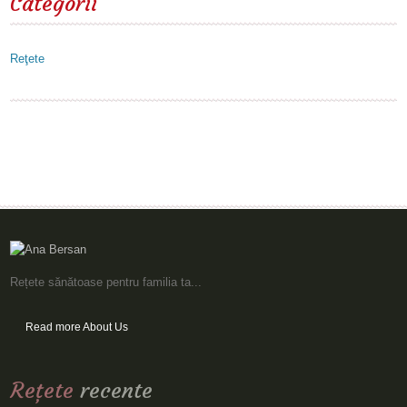
Categorii
Reţete
Rețete sănătoase pentru familia ta...
Read more About Us
Reţete
recente