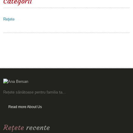
Categorii
Reţete
Rețete sănătoase pentru familia ta...
Read more About Us
Reţete
recente