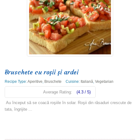
Bruschete cu roşii şi ardei
Recipe Type:
Aperitive
,
Bruschete
Cuisine:
Italiană
,
Vegetarian
Average Rating:
(4.3 / 5)
Au început să se coacă roşiile în solar. Roşii din răsaduri crescute de
tata, îngrijite ...
Read more