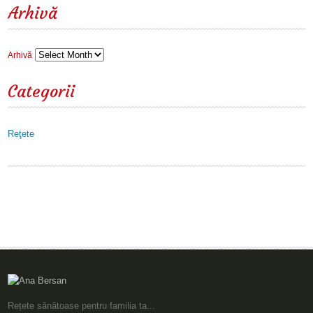
Arhivă
Arhivă
Categorii
Reţete
Rețete sănătoase pentru familia ta...