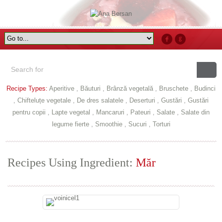
Recipe Types:
Aperitive
,
Băuturi
,
Brânză vegetală
,
Bruschete
,
Budinci
,
Chifteluțe vegetale
,
De dres salatele
,
Deserturi
,
Gustări
,
Gustări
pentru copii
,
Lapte vegetal
,
Mancaruri
,
Pateuri
,
Salate
,
Salate din
legume fierte
,
Smoothie
,
Sucuri
,
Torturi
Recipes Using Ingredient:
Măr