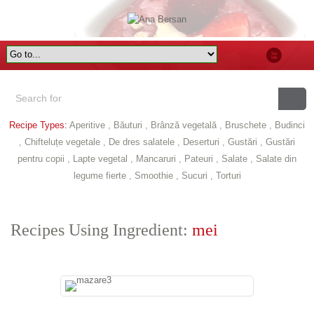
Recipe Types:
Aperitive
,
Băuturi
,
Brânză vegetală
,
Bruschete
,
Budinci
,
Chifteluțe vegetale
,
De dres salatele
,
Deserturi
,
Gustări
,
Gustări
pentru copii
,
Lapte vegetal
,
Mancaruri
,
Pateuri
,
Salate
,
Salate din
legume fierte
,
Smoothie
,
Sucuri
,
Torturi
Recipes Using Ingredient:
mei