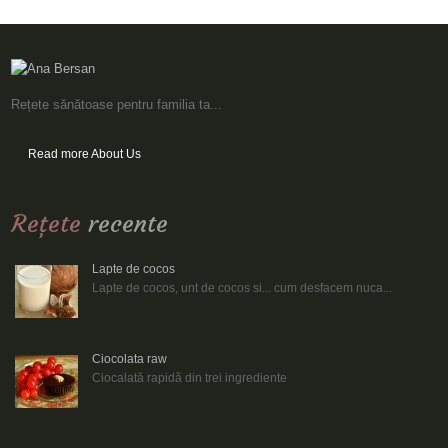
Rețete sănătoase pentru familia ta...
Read more About Us
Reţete
recente
Lapte de cocos
Lapte de cocos, unt de cocos si... cum desfacem nuca...
Ciocolata raw
Ciocalată rapidă din trei ingrediente