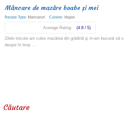
Mâncare de mazăre boabe şi mei
Recipe Type:
Mancaruri
Cuisine:
Vegan
Average Rating:
(4.8 / 5)
Zilele trecute am cules mazărea din grădină şi m-am bucurat să o
despoi în timp ...
Read more
Căutare