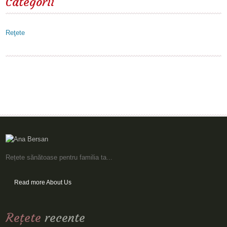
Categorii
Reţete
Rețete sănătoase pentru familia ta...
Read more About Us
Reţete
recente