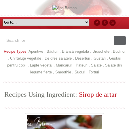
Recipe Types:
Aperitive
,
Băuturi
,
Brânză vegetală
,
Bruschete
,
Budinci
,
Chifteluțe vegetale
,
De dres salatele
,
Deserturi
,
Gustări
,
Gustări
pentru copii
,
Lapte vegetal
,
Mancaruri
,
Pateuri
,
Salate
,
Salate din
legume fierte
,
Smoothie
,
Sucuri
,
Torturi
Recipes Using Ingredient:
Sirop de artar