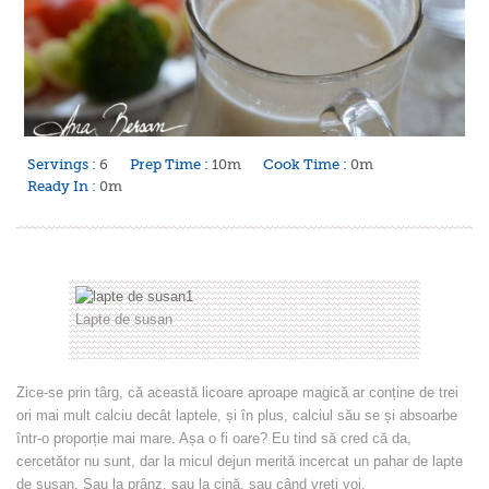
Servings :
6
Prep Time :
10m
Cook Time :
0m
Ready In :
0m
Lapte de susan
Zice-se prin târg, că această licoare aproape magică ar conține de trei
ori mai mult calciu decât laptele, și în plus, calciul său se și absoarbe
într-o proporție mai mare. Așa o fi oare? Eu tind să cred că da,
cercetător nu sunt, dar la micul dejun merită incercat un pahar de lapte
de susan. Sau la prânz, sau la cină, sau când vreți voi.