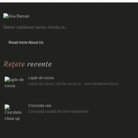
Rețete sănătoase pentru familia ta...
Read more About Us
Reţete
recente
Lapte de cocos
Lapte de cocos, unt de cocos si... cum desfacem nuca...
Ciocolata raw
Ciocalată rapidă din trei ingrediente