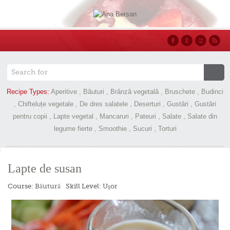
Recipe Types:
Aperitive
,
Băuturi
,
Brânză vegetală
,
Bruschete
,
Budinci
,
Chifteluțe vegetale
,
De dres salatele
,
Deserturi
,
Gustări
,
Gustări
pentru copii
,
Lapte vegetal
,
Mancaruri
,
Pateuri
,
Salate
,
Salate din
legume fierte
,
Smoothie
,
Sucuri
,
Torturi
Lapte de susan
Course:
Băutură
Skill Level:
Uşor