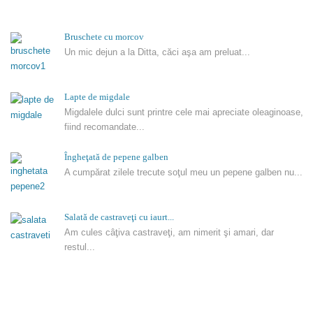
Bruschete cu morcov
Un mic dejun a la Ditta, căci aşa am preluat...
Lapte de migdale
Migdalele dulci sunt printre cele mai apreciate oleaginoase,
fiind recomandate...
Îngheţată de pepene galben
A cumpărat zilele trecute soţul meu un pepene galben nu...
Salată de castraveţi cu iaurt...
Am cules câţiva castraveţi, am nimerit şi amari, dar
restul...