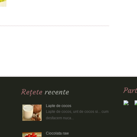
Read more
1
2
Part
Reţete
recente
Lapte de cocos
Lapte de cocos, unt de cocos si... cum
desfacem nuca...
Ciocolata raw