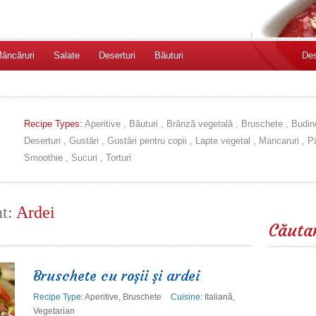
âncăruri
Salate
Deserturi
Băuturi
Des
Recipe Types:
Aperitive
,
Băuturi
,
Brânză vegetală
,
Bruschete
,
Budin
Deserturi
,
Gustări
,
Gustări pentru copii
,
Lapte vegetal
,
Mancaruri
,
Pa
Smoothie
,
Sucuri
,
Torturi
nt:
Ardei
Căuta
Bruschete cu roşii şi ardei
Recipe Type:
Aperitive
,
Bruschete
Cuisine:
Italiană
,
Vegetarian