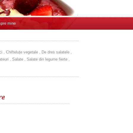
pre mine
ci
,
Chifteluțe vegetale
,
De dres salatele
,
teuri
,
Salate
,
Salate din legume fierte
,
re