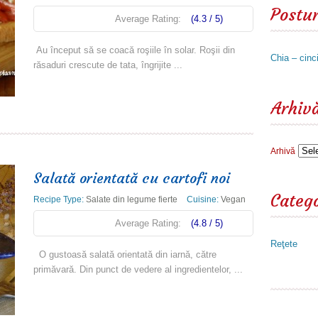
Postur
Average Rating:
(4.3 / 5)
Au început să se coacă roşiile în solar. Roşii din
Chia – cinc
răsaduri crescute de tata, îngrijite ...
Read more
Arhiv
Arhivă
Salată orientată cu cartofi noi
Catego
Recipe Type:
Salate din legume fierte
Cuisine:
Vegan
Average Rating:
(4.8 / 5)
Reţete
O gustoasă salată orientată din iarnă, către
primăvară. Din punct de vedere al ingredientelor, ...
Read more