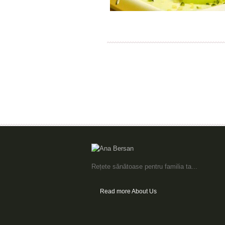
Rețete sănătoase pentru familia ta...
Read more About Us