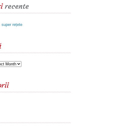
i
recente
i super rețete
ă
rii