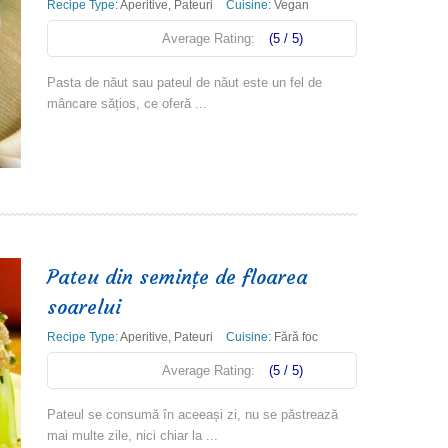
Recipe Type:
Aperitive
,
Pateuri
Cuisine:
Vegan
Average Rating:
(5 / 5)
Pasta de năut sau pateul de năut este un fel de
mâncare sățios, ce oferă ...
Read more
Pateu din seminţe de floarea
soarelui
Recipe Type:
Aperitive
,
Pateuri
Cuisine:
Fără foc
Average Rating:
(5 / 5)
Pateul se consumă în aceeași zi, nu se păstrează
mai multe zile, nici chiar la ...