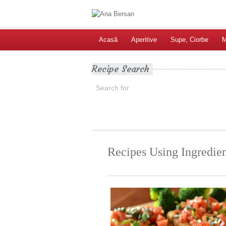
Acasă
Aperitive
Supe, Ciorbe
M
Recipe Search
Recipes Using Ingredie