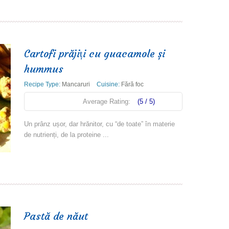
Cartofi prăjiți cu guacamole și
hummus
Recipe Type:
Mancaruri
Cuisine:
Fără foc
Average Rating:
(5 / 5)
Un prânz ușor, dar hrănitor, cu “de toate” în materie
de nutrienți, de la proteine ...
Read more
Pastă de năut