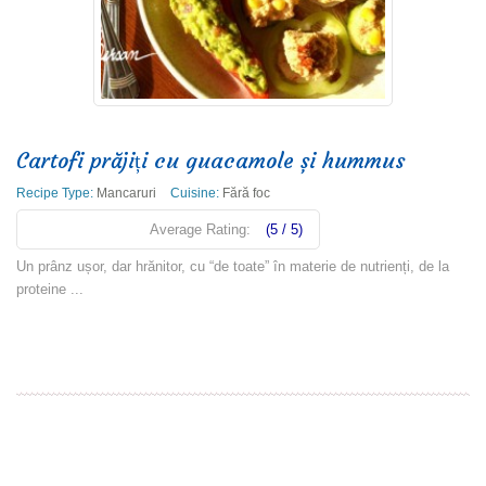
Cartofi prăjiți cu guacamole și hummus
Recipe Type:
Mancaruri
Cuisine:
Fără foc
Average Rating:
(5 / 5)
Un prânz ușor, dar hrănitor, cu “de toate” în materie de nutrienți, de la
proteine ...
Read more
1
2