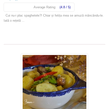
Average Rating:
(4.8 / 5)
Cui nu-i plac spaghetele?! Chiar și fetița mea se amuză mâncându-le.
Iată o rețetă ...
Read more