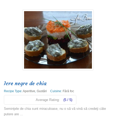
Icre negre de chia
Recipe Type:
Aperitive
,
Gustări
Cuisine:
Fără foc
Average Rating:
(5 / 5)
Seminţele de chia sunt miraculoase, nu o să vă vină să credeţi câte
putere are ...