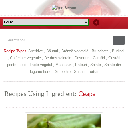
Recipe Types:
Aperitive
,
Băuturi
,
Brânză vegetală
,
Bruschete
,
Budinci
,
Chifteluțe vegetale
,
De dres salatele
,
Deserturi
,
Gustări
,
Gustări
pentru copii
,
Lapte vegetal
,
Mancaruri
,
Pateuri
,
Salate
,
Salate din
legume fierte
,
Smoothie
,
Sucuri
,
Torturi
Recipes Using Ingredient:
Ceapa