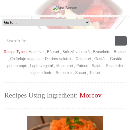
Recipe Types:
Aperitive
,
Băuturi
,
Brânză vegetală
,
Bruschete
,
Budinci
,
Chifteluțe vegetale
,
De dres salatele
,
Deserturi
,
Gustări
,
Gustări
pentru copii
,
Lapte vegetal
,
Mancaruri
,
Pateuri
,
Salate
,
Salate din
legume fierte
,
Smoothie
,
Sucuri
,
Torturi
Recipes Using Ingredient:
Morcov