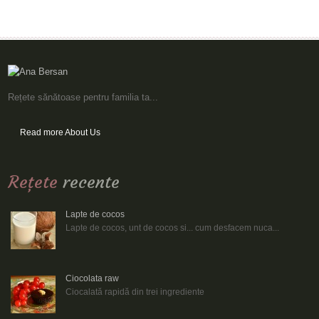
Rețete sănătoase pentru familia ta...
Read more About Us
Reţete
recente
Lapte de cocos
Lapte de cocos, unt de cocos si... cum desfacem nuca...
Ciocolata raw
Ciocalată rapidă din trei ingrediente