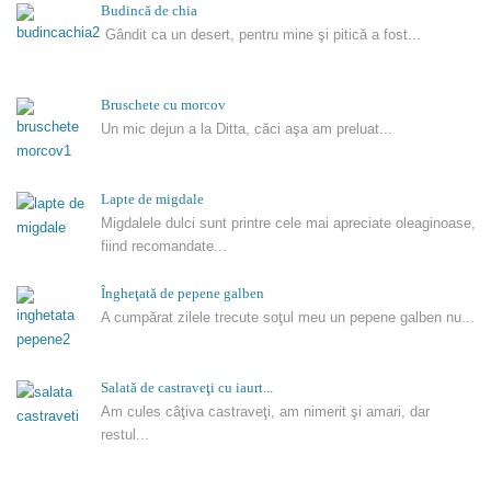
Budincă de chia
Gândit ca un desert, pentru mine şi pitică a fost...
Bruschete cu morcov
Un mic dejun a la Ditta, căci aşa am preluat...
Lapte de migdale
Migdalele dulci sunt printre cele mai apreciate oleaginoase,
fiind recomandate...
Îngheţată de pepene galben
A cumpărat zilele trecute soţul meu un pepene galben nu...
Salată de castraveţi cu iaurt...
Am cules câţiva castraveţi, am nimerit şi amari, dar
restul...