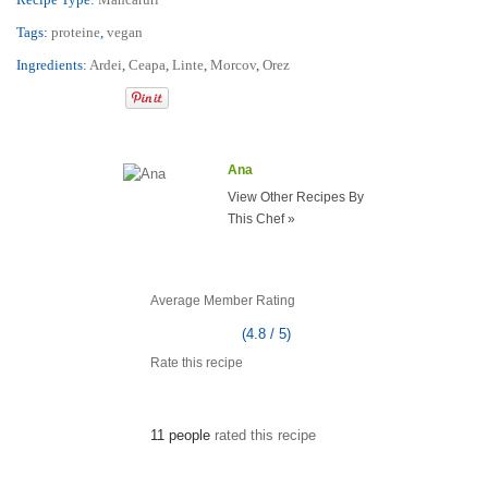
Tags:
proteine
,
vegan
Ingredients:
Ardei
,
Ceapa
,
Linte
,
Morcov
,
Orez
Ana
View Other Recipes By
This Chef »
Average Member Rating
(4.8 / 5)
Rate this recipe
11 people
rated this recipe