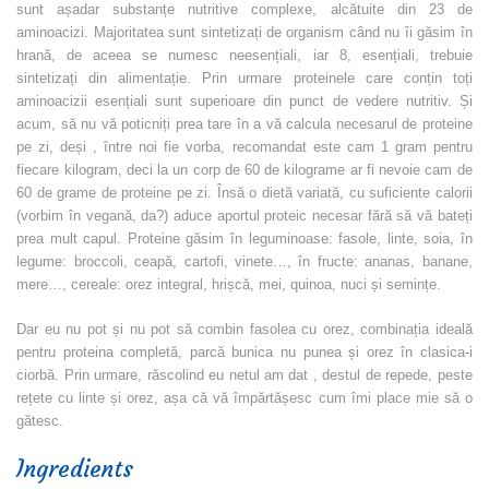
sunt așadar substanțe nutritive complexe, alcătuite din 23 de
aminoacizi. Majoritatea sunt sintetizați de organism când nu îi găsim în
hrană, de aceea se numesc neesențiali, iar 8, esențiali, trebuie
sintetizați din alimentație. Prin urmare proteinele care conțin toți
aminoacizii esențiali sunt superioare din punct de vedere nutritiv. Și
acum, să nu vă poticniți prea tare în a vă calcula necesarul de proteine
pe zi, deși , între noi fie vorba, recomandat este cam 1 gram pentru
fiecare kilogram, deci la un corp de 60 de kilograme ar fi nevoie cam de
60 de grame de proteine pe zi. Însă o dietă variată, cu suficiente calorii
(vorbim în vegană, da?) aduce aportul proteic necesar fără să vă bateți
prea mult capul. Proteine găsim în leguminoase: fasole, linte, soia, în
legume: broccoli, ceapă, cartofi, vinete…, în fructe: ananas, banane,
mere…, cereale: orez integral, hrișcă, mei, quinoa, nuci și semințe.
Dar eu nu pot și nu pot să combin fasolea cu orez, combinația ideală
pentru proteina completă, parcă bunica nu punea și orez în clasica-i
ciorbă. Prin urmare, răscolind eu netul am dat , destul de repede, peste
rețete cu linte și orez, așa că vă împărtășesc cum îmi place mie să o
gătesc.
Ingredients