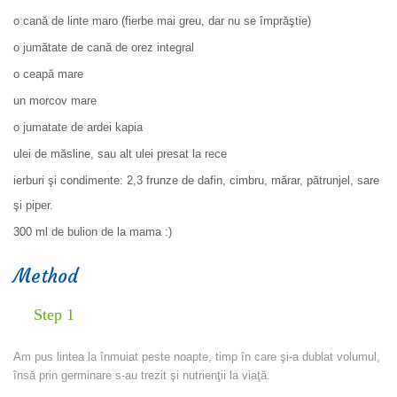
o cană de linte maro (fierbe mai greu, dar nu se împrăştie)
o jumătate de cană de orez integral
o ceapă mare
un morcov mare
o jumatate de ardei kapia
ulei de măsline, sau alt ulei presat la rece
ierburi şi condimente: 2,3 frunze de dafin, cimbru, mărar, pătrunjel, sare
şi piper.
300 ml de bulion de la mama :)
Method
Step 1
Am pus lintea la înmuiat peste noapte, timp în care şi-a dublat volumul,
însă prin germinare s-au trezit şi nutrienţii la viaţă.