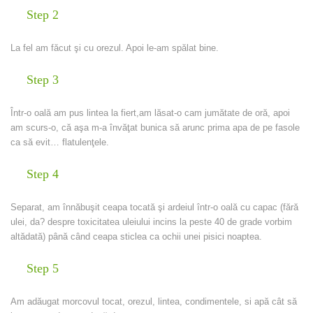
Step 2
La fel am făcut şi cu orezul. Apoi le-am spălat bine.
Step 3
Într-o oală am pus lintea la fiert,am lăsat-o cam jumătate de oră, apoi
am scurs-o, că aşa m-a învăţat bunica să arunc prima apa de pe fasole
ca să evit… flatulenţele.
Step 4
Separat, am înnăbuşit ceapa tocată şi ardeiul într-o oală cu capac (fără
ulei, da? despre toxicitatea uleiului incins la peste 40 de grade vorbim
altădată) până când ceapa sticlea ca ochii unei pisici noaptea.
Step 5
Am adăugat morcovul tocat, orezul, lintea, condimentele, si apă cât să