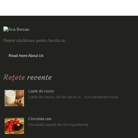
Rețete sănătoase pentru familia ta...
Read more About Us
Reţete
recente
Lapte de cocos
Lapte de cocos, unt de cocos si... cum desfacem nuca...
Ciocolata raw
Ciocalată rapidă din trei ingrediente