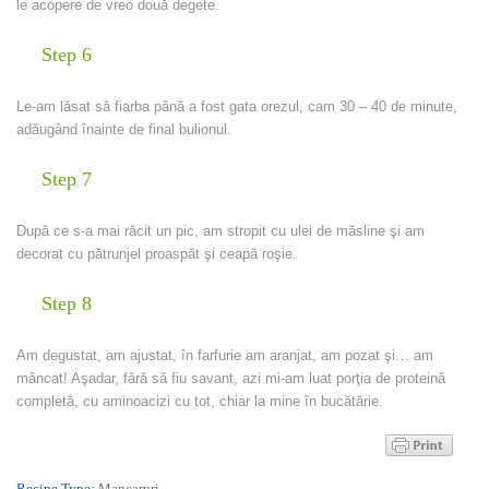
le acopere de vreo două degete.
Step 6
Le-am lăsat să fiarba până a fost gata orezul, cam 30 – 40 de minute,
adăugând înainte de final bulionul.
Step 7
După ce s-a mai răcit un pic, am stropit cu ulei de măsline şi am
decorat cu pătrunjel proaspăt şi ceapă roşie.
Step 8
Am degustat, am ajustat, în farfurie am aranjat, am pozat şi… am
mâncat! Aşadar, fără să fiu savant, azi mi-am luat porţia de proteină
completă, cu aminoacizi cu tot, chiar la mine în bucătărie.
Recipe Type:
Mancaruri