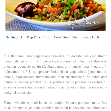
Servings :
4
Prep Time :
10m
Cook Time :
30m
Ready In :
0m
În sufletul meu sunt vegetariană convinsă. În realitate, mai calc strâmb
uneori, dar asta nu mă împiedică să studiez, să citesc, să descopăr
chestiuni esențiale pentru sănătatea mea și a familiei, doar lingura e în
mâna mea, nu? Și autoproclamându-mă eu vegetariană (bine, mai de
ocazie, așa) am fost întrebată cum stau cu proteinele, de parcă doar
carnea ar conține proteine. Nu, și plantele conțin proteine de calitate cu
amino-acizi esențiali, chiar și iarba, în caz că vă întrebați de unde își ia
elefantul proteinele.
Totuși, vă ofer o mică lecție de nutriție, în care profesori mi-au fost
studii de nutriție, pe care, permiteți-mi să nu le dezvălui aici. Proteinele