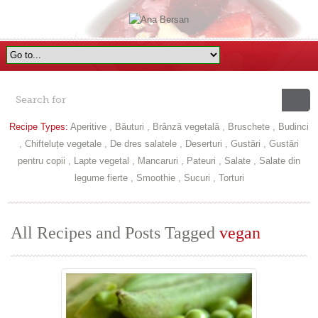
Recipe Types:
Aperitive
,
Băuturi
,
Brânză vegetală
,
Bruschete
,
Budinci
,
Chifteluțe vegetale
,
De dres salatele
,
Deserturi
,
Gustări
,
Gustări
pentru copii
,
Lapte vegetal
,
Mancaruri
,
Pateuri
,
Salate
,
Salate din
legume fierte
,
Smoothie
,
Sucuri
,
Torturi
All Recipes and Posts Tagged
vegan