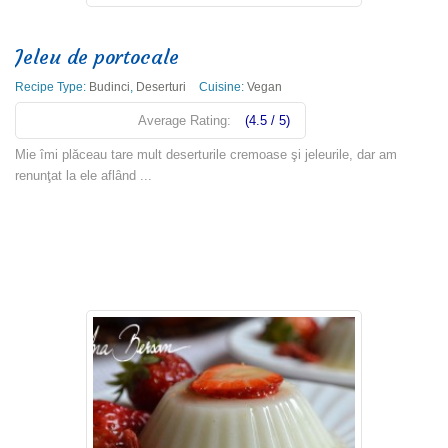
Jeleu de portocale
Recipe Type:
Budinci
,
Deserturi
Cuisine:
Vegan
Average Rating:
(4.5 / 5)
Mie îmi plăceau tare mult deserturile cremoase şi jeleurile, dar am
renunţat la ele aflând ...
Read more